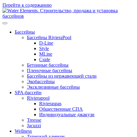
Перейти к содержанию
Бассейны
Бассейны RivieraPool
D-Line
Style
MLine
Cside
Бетонные бассейны
Пленочные бассейны
Бассейны из нержавеющей стали
Экобассейны
Эксклюзивные бассейны
SPA-бассейн
Rivierapool
Rivieraspas
Общественные СПА
Индивидуальные джакузи
Treesse
Jacuzzi
Wellness
Турецкий хаммам