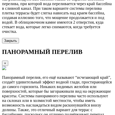
перелива, при которой вода переливается через край бассейна
в сливной канал. При таком варианте системы перелива
плитка террасы будет слегка нависать над краем бассейна,
создавая иллюзию того, что мощение продолжается и под
водой. В облицовочном камне имеются 2 отверстия, куда
стекает вода, которые легко снимаются, когда требуется
очистка.
Закрыть
ПАНОРАМНЫЙ ПЕРЕЛИВ
×
Панорамный перелив, его ещё называют “исчезающий край”,
создаёт удивительный эффект водной глади, простирающейся
до самого горизонта. Никаких видимых желобов или
поверхностей, которые бы загораживали вид на окружающие
красоты. Системы панорамного перелива часто используют
на склонах или в холмистой местности, чтобы иметь
возможность наслаждаться видом раскинувшейся внизу
долины. Также, это отличный вариант для террас с
бассейнами, поскольку он отлично подчёркивает перепад