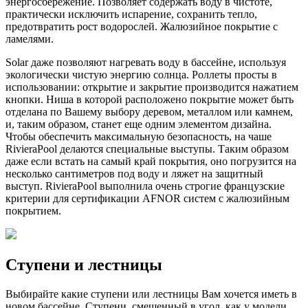
энергосбережение. Позволяет содержать воду в чистоте,
практически исключить испарение, сохранить тепло,
предотвратить рост водорослей. Жалюзийное покрытие с
ламелями.
Solar даже позволяют нагревать воду в бассейне, используя
экологически чистую энергию солнца. Роллеты просты в
использовании: открытие и закрытие производится нажатием
кнопки. Ниша в которой расположено покрытие может быть
отделана по Вашему выбору деревом, металлом или камнем,
и, таким образом, станет еще одним элементом дизайна.
Чтобы обеспечить максимальную безопасность, на чаше
RivieraPool делаются специальные выступы. Таким образом
даже если встать на самый край покрытия, оно погрузится на
несколько сантиметров под воду и ляжет на защитный
выступ. RivieraPool выполнила очень строгие французские
критерии для сертификации AFNOR систем с жалюзийным
покрытием.
Ступени и лестницы
Выбирайте какие ступени или лестницы Вам хочется иметь в
новом бассейне. Ступени, смещенный в угол, как у модели