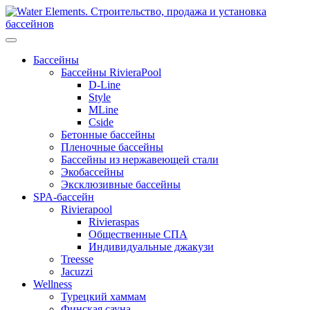
Перейти
к
содержанию
Бассейны
Бассейны RivieraPool
D-Line
Style
MLine
Cside
Бетонные бассейны
Пленочные бассейны
Бассейны из нержавеющей стали
Экобассейны
Эксклюзивные бассейны
SPA-бассейн
Rivierapool
Rivieraspas
Общественные СПА
Индивидуальные джакузи
Treesse
Jacuzzi
Wellness
Турецкий хаммам
Финская сауна