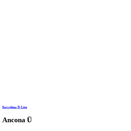
Бассейны D-Line
Ancona Ü