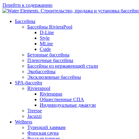
Перейти к содержанию
Бассейны
Бассейны RivieraPool
D-Line
Style
MLine
Cside
Бетонные бассейны
Пленочные бассейны
Бассейны из нержавеющей стали
Экобассейны
Эксклюзивные бассейны
SPA-бассейн
Rivierapool
Rivieraspas
Общественные СПА
Индивидуальные джакузи
Treesse
Jacuzzi
Wellness
Турецкий хаммам
Финская сауна
Русская парная