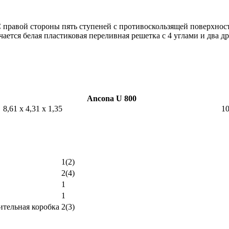
С правой стороны пять ступеней с противоскользящей поверхност
чается белая пластиковая переливная решетка с 4 углами и два 
Ancona U 800
8,61 x 4,31 x 1,35
10
1(2)
2(4)
1
1
ительная коробка
2(3)